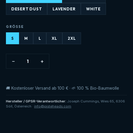
DESERT DUST
LAVENDER
WHITE
GRÖSSE
S
M
L
XL
2XL
−
+
1
🚚 Kostenloser Versand ab 100 € · 🌱 100 % Bio-Baumwolle
Hersteller / GPSR-Verantwortlicher
:
Joseph Cummings
,
Wies 65
,
6306
Söll
,
Österreich
·
info@pisteheads.com