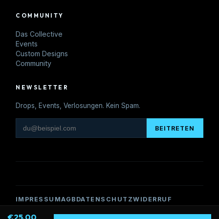
COMMUNITY
Das Collective
Events
Custom Designs
Community
NEWSLETTER
Drops, Events, Verlosungen. Kein Spam.
BEITRETEN
IMPRESSUM
AGB
DATENSCHUTZ
WIDERRUF
€25.00
© 2026 Pisteheads. 6306 Söll, Tirol, Österreich.